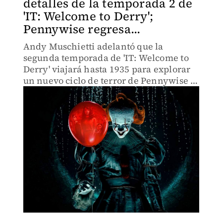
detalles de la temporada 2 de
'IT: Welcome to Derry';
Pennywise regresa...
Andy Muschietti adelantó que la
segunda temporada de 'IT: Welcome to
Derry' viajará hasta 1935 para explorar
un nuevo ciclo de terror de Pennywise y
uno de los episodios más oscuros de la
historia de Derry.