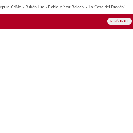
púrpura CdMx
Rubén Lira
Pablo Víctor Balario
‘La Casa del Dragón’
REGÍSTRATE