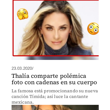
animales.
23.03.2020/
Thalía comparte polémica
foto con cadenas en su cuerpo
La famosa está promocionando su nueva
canción Tímida; así luce la cantante
mexicana.