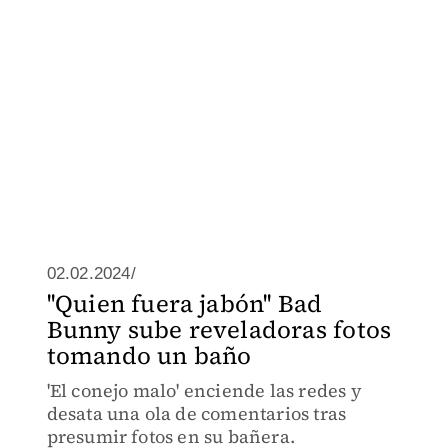
02.02.2024/
''Quien fuera jabón'' Bad
Bunny sube reveladoras fotos
tomando un baño
'El conejo malo' enciende las redes y
desata una ola de comentarios tras
presumir fotos en su bañera.