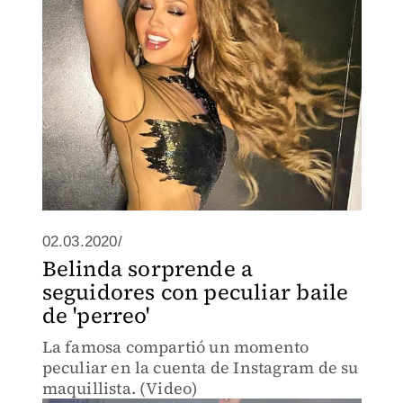
02.03.2020/
Belinda sorprende a
seguidores con peculiar baile
de 'perreo'
La famosa compartió un momento
peculiar en la cuenta de Instagram de su
maquillista. (Video)