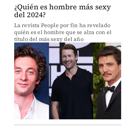
¿Quién es hombre más sexy
del 2024?
La revista People por fin ha revelado
quién es el hombre que se alza con el
título del más sexy del año