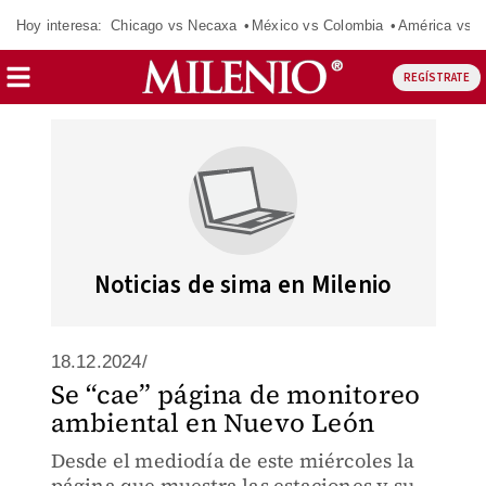
Hoy interesa:
Chicago vs Necaxa
México vs Colombia
América vs S
REGÍSTRATE
Noticias de sima en Milenio
18.12.2024/
Se “cae” página de monitoreo
ambiental en Nuevo León
Desde el mediodía de este miércoles la
página que muestra las estaciones y su