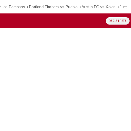
e los Famosos
Portland Timbers vs Puebla
Austin FC vs Xolos
Juego
REGÍSTRATE