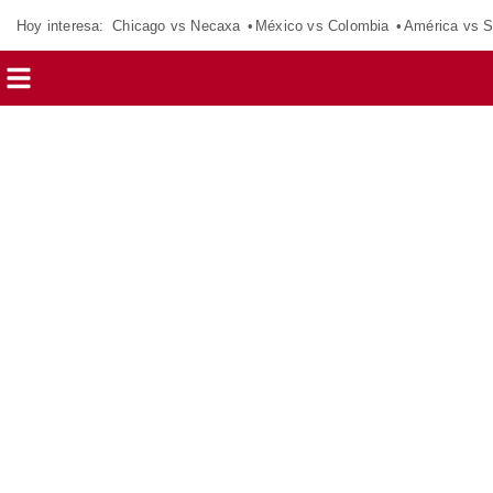
Hoy interesa:
Chicago vs Necaxa
México vs Colombia
América vs S