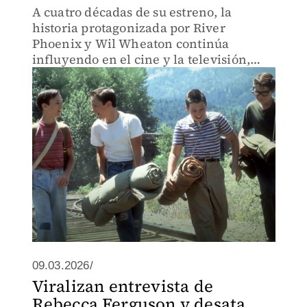
A cuatro décadas de su estreno, la
historia protagonizada por River
Phoenix y Wil Wheaton continúa
influyendo en el cine y la televisión,
marcando el estándar del género
coming-of-age y dejando huella en
producciones contemporáneas.
09.03.2026/
Viralizan entrevista de
Rebecca Ferguson y desata