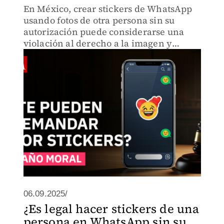
En México, crear stickers de WhatsApp
usando fotos de otra persona sin su
autorización puede considerarse una
violación al derecho a la imagen y
honor, según el artículo 1916 del Código
Civil Federal. Esto puede derivar en una
demanda por daño moral.
06.09.2025/
¿Es legal hacer stickers de una
persona en WhatsApp sin su