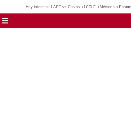
Hoy interesa:
LAFC vs Chivas
LCDLF
México vs Pana