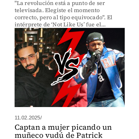
"La revolución está a punto de ser
televisada. Elegiste el momento
correcto, pero al tipo equivocado". El
intérprete de ‘Not Like Us’ fue el
encargado de protagonizar el medio
tiempo del Super Bowl 2025 con un show
que trastocó temas personales y pol
11.02.2025/
Captan a mujer picando un
muñeco vudú de Patrick