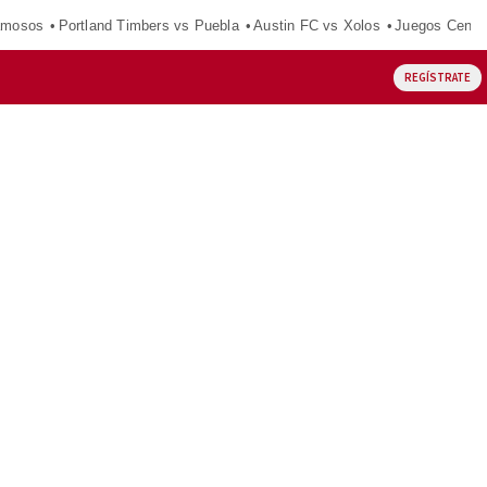
amosos
Portland Timbers vs Puebla
Austin FC vs Xolos
Juegos Centr
REGÍSTRATE