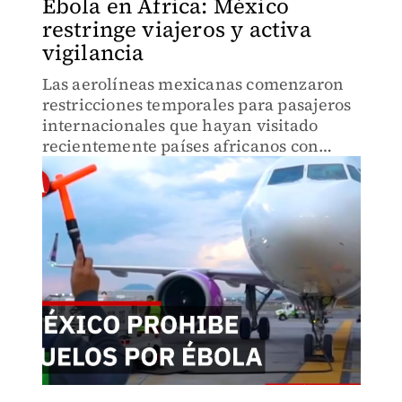
Ébola en África: México
restringe viajeros y activa
vigilancia
Las aerolíneas mexicanas comenzaron
restricciones temporales para pasajeros
internacionales que hayan visitado
recientemente países africanos con
brotes de Ébola, mientras autoridades
sanitarias activan vigilancia
epidemiológica para prevenir contagi