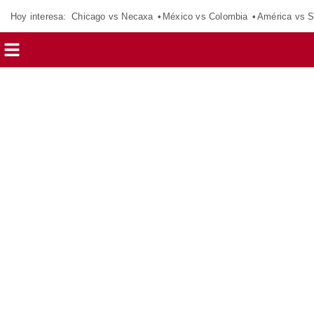
Hoy interesa:
Chicago vs Necaxa
México vs Colombia
América vs S