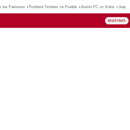
e los Famosos
Portland Timbers vs Puebla
Austin FC vs Xolos
Juego
REGÍSTRATE