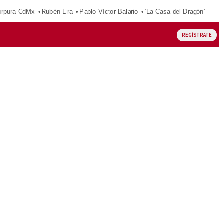
púrpura CdMx
Rubén Lira
Pablo Víctor Balario
‘La Casa del Dragón’
REGÍSTRATE