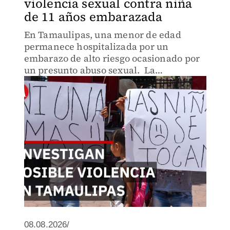
violencia sexual contra niña
de 11 años embarazada
En Tamaulipas, una menor de edad
permanece hospitalizada por un
embarazo de alto riesgo ocasionado por
un presunto abuso sexual. La
información proporcionada por
familiares señala a una persona cercana
a la menor como presunto agresor.
08.08.2026/