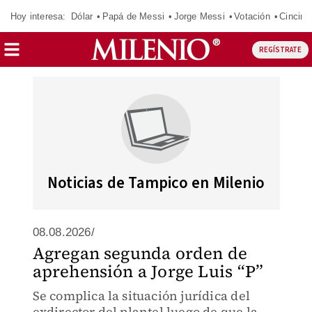
Hoy interesa:
Dólar
Papá de Messi
Jorge Messi
Votación
Cincinn
REGÍSTRATE
Noticias de Tampico en Milenio
08.08.2026/
Agregan segunda orden de
aprehensión a Jorge Luis “P”
Se complica la situación jurídica del
exdirector del plantel luego de que la