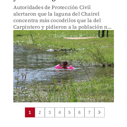
Autoridades de Protección Civil
alertaron que la laguna del Chairel
concentra más cocodrilos que la del
Carpintero y pidieron a la población no
ingresar a nadar. Bomberos realizan
rondines diarios para prevenir
incidentes.
1
2
3
4
5
6
7