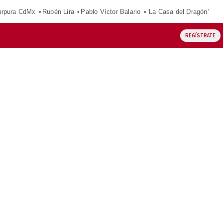
púrpura CdMx
Rubén Lira
Pablo Víctor Balario
‘La Casa del Dragón’
REGÍSTRATE