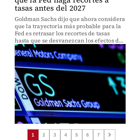
tasas antes del 2027
Goldman Sachs dijo que ahora considera
que la trayectoria más probable para la
Fed es retrasar los recortes de tasas
hasta que se desvanezcan los efectos de
los aranceles y los mayores precios del
petróleo vinculados al conflicto con
Irán.
1
2
3
4
5
6
7