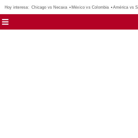
Hoy interesa:
Chicago vs Necaxa
México vs Colombia
América vs S