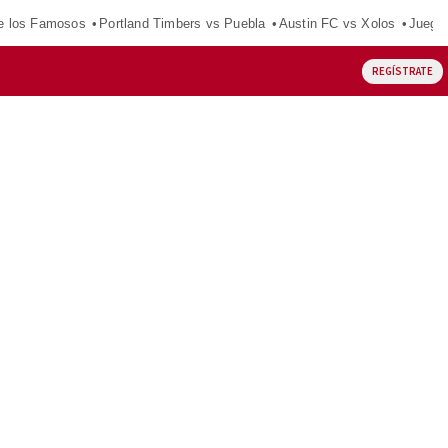
e los Famosos
Portland Timbers vs Puebla
Austin FC vs Xolos
Juego
REGÍSTRATE