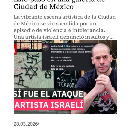
Ciudad de México
La vibrante escena artística de la Ciudad
de México se vio sacudida por un
episodio de violencia e intolerancia.
Una artista israelí denunció insultos y
agresiones físicas de carácter antisemita
en una galería de la colonia Roma.
Conoce los detalles.
28.03.2026/