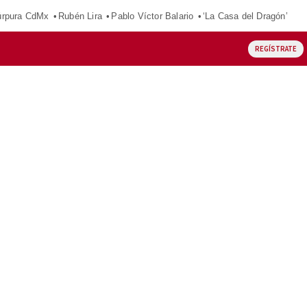
púrpura CdMx
Rubén Lira
Pablo Víctor Balario
‘La Casa del Dragón’
REGÍSTRATE