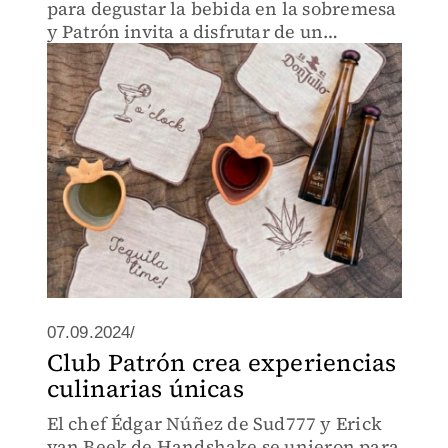
para degustar la bebida en la sobremesa
y Patrón invita a disfrutar de un
maridaje muy mexicano en 6 taquerías
07.09.2024/
Club Patrón crea experiencias
culinarias únicas
El chef Édgar Núñez de Sud777 y Erick
van Beek de Handshake se unieron para