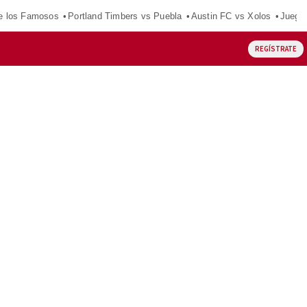
e los Famosos
Portland Timbers vs Puebla
Austin FC vs Xolos
Juego
REGÍSTRATE