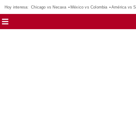
Hoy interesa:
Chicago vs Necaxa
México vs Colombia
América vs S