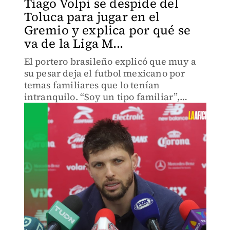
Tiago Volpi se despide del
Toluca para jugar en el
Gremio y explica por qué se
va de la Liga M...
El portero brasileño explicó que muy a
su pesar deja el futbol mexicano por
temas familiares que lo tenían
intranquilo. “Soy un tipo familiar”,
aseguró y aceptó que ya negocia con
Gremio para seguir jugando en su país.