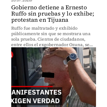
20.07.2026/
Gobierno detiene a Ernesto
Ruffo sin pruebas y lo exhibe;
protestan en Tijuana
Ruffo fue maltratado y exhibido
públicamente sin que se mostrara una
sola prueba. Cientos de ciudadanos,
entre ellos el exgobernador Ozuna, se
solidarizan con el trato indigno de un
hombre ante un gobierno que promete
humanismo. La indignación crece.