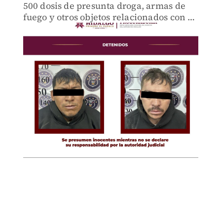
500 dosis de presunta droga, armas de
fuego y otros objetos relacionados con la
posible distribución de narcóticos