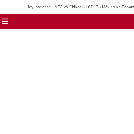
Hoy interesa:
LAFC vs Chivas
LCDLF
México vs Pana