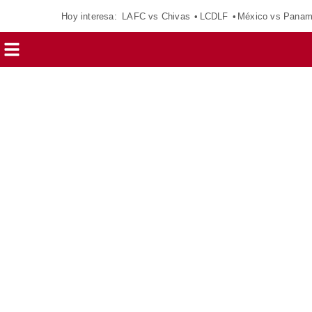
Hoy interesa:
LAFC vs Chivas
LCDLF
México vs Pana