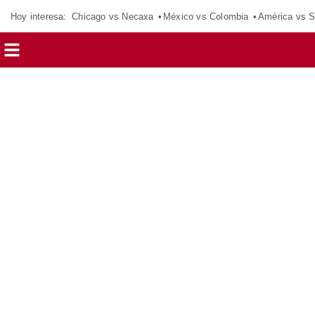
Hoy interesa:
Chicago vs Necaxa
México vs Colombia
América vs S