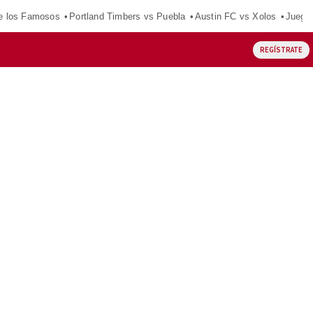
e los Famosos
Portland Timbers vs Puebla
Austin FC vs Xolos
Juego
REGÍSTRATE