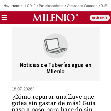
Hoy interesa:
LCDLF
Posicionamiento
Venustiano Carranza
Ruffo 
REGÍSTRATE
Noticias de Tuberías agua en
Milenio
18.07.2026/
¿Cómo reparar una llave que
gotea sin gastar de más? Guía
paso a paso para hacerlo sin