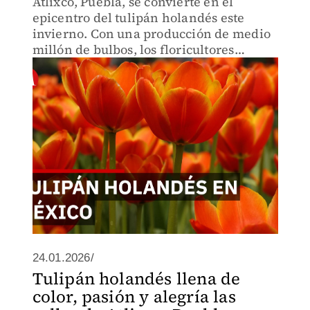
Atlixco, Puebla, se convierte en el
epicentro del tulipán holandés este
invierno. Con una producción de medio
millón de bulbos, los floricultores
revelan que para conservarlos "entre
más fresco, más frío y un poco más de
sombra, nos va a durar".
24.01.2026/
Tulipán holandés llena de
color, pasión y alegría las