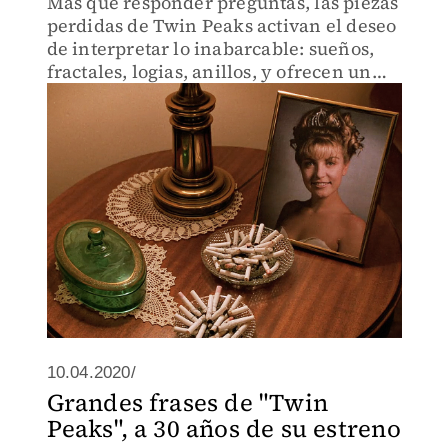
Más que responder preguntas, las piezas
perdidas de Twin Peaks activan el deseo
de interpretar lo inabarcable: sueños,
fractales, logias, anillos, y ofrecen un
punto de entrada perturbador y
fascinante al universo infinito de David
Lynch.
10.04.2020/
Grandes frases de "Twin
Peaks", a 30 años de su estreno