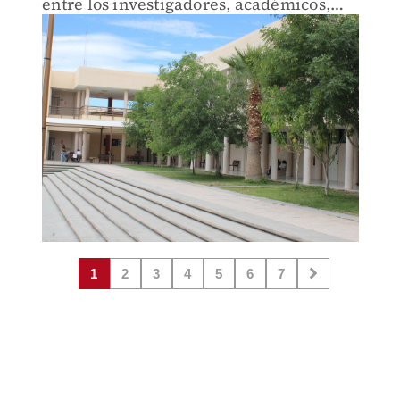
entre los investigadores, académicos,
estudiantes y el sector social
1
2
3
4
5
6
7