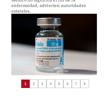
enfermedad, advierten autoridades
estatales.
1
2
3
4
5
6
7