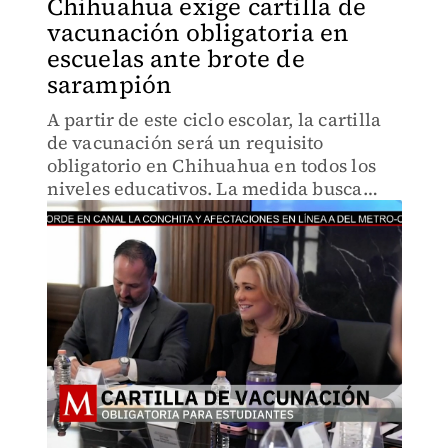
Chihuahua exige cartilla de
vacunación obligatoria en
escuelas ante brote de
sarampión
A partir de este ciclo escolar, la cartilla
de vacunación será un requisito
obligatorio en Chihuahua en todos los
niveles educativos. La medida busca
frenar el brote de sarampión que ya
suma cientos de casos en la entidad.