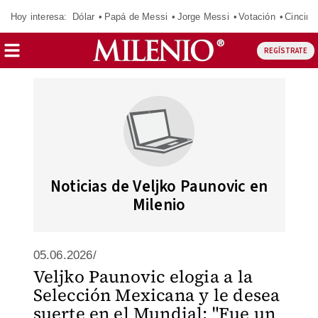
Hoy interesa:
Dólar
Papá de Messi
Jorge Messi
Votación
Cincinn
REGÍSTRATE
Noticias de Veljko Paunovic en
Milenio
05.06.2026/
Veljko Paunovic elogia a la
Selección Mexicana y le desea
suerte en el Mundial: "Fue un