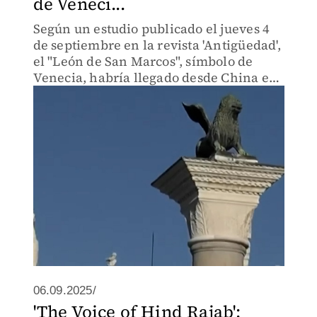
de Veneci...
Según un estudio publicado el jueves 4
de septiembre en la revista 'Antigüedad',
el "León de San Marcos", símbolo de
Venecia, habría llegado desde China en
un viaje en el que pudo haber
intervenido Marco Polo.
06.09.2025/
'The Voice of Hind Rajab':