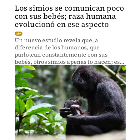
Los simios se comunican poco
con sus bebés; raza humana
evolucionó en ese aspecto
Un nuevo estudio revela que, a
diferencia de los humanos, que
parlotean constantemente con sus
bebés, otros simios apenas lo hacen; esta
investigación pretende rastrear el
origen del lenguaje humano.