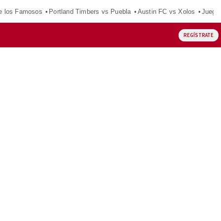
e los Famosos
Portland Timbers vs Puebla
Austin FC vs Xolos
Juego
REGÍSTRATE