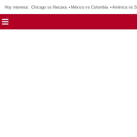
Hoy interesa:
Chicago vs Necaxa
México vs Colombia
América vs S