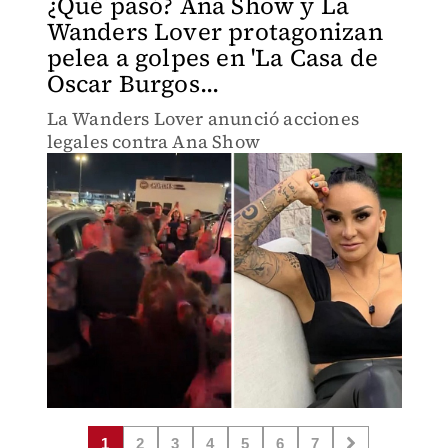
¿Qué pasó? Ana Show y La
Wanders Lover protagonizan
pelea a golpes en 'La Casa de
Oscar Burgos...
La Wanders Lover anunció acciones
legales contra Ana Show
1
2
3
4
5
6
7