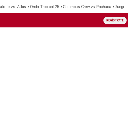
rlotte vs. Atlas
Onda Tropical 25
Columbus Crew vs Pachuca
Juegos
REGÍSTRATE