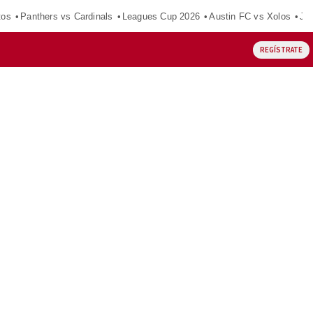
tos
Panthers vs Cardinals
Leagues Cup 2026
Austin FC vs Xolos
Ju
REGÍSTRATE