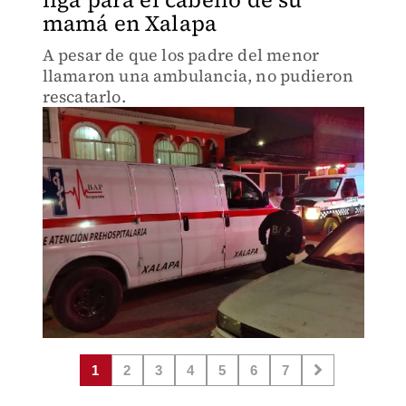
mamá en Xalapa
A pesar de que los padre del menor
llamaron una ambulancia, no pudieron
rescatarlo.
1
2
3
4
5
6
7