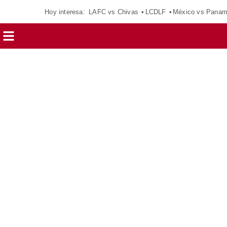
Hoy interesa:
LAFC vs Chivas
LCDLF
México vs Pana