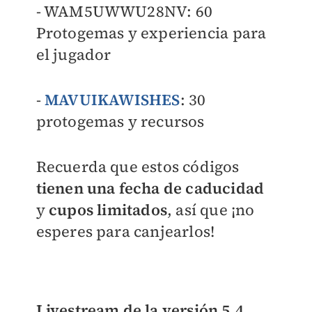
- WAM5UWWU28NV: 60
Protogemas y experiencia para
el jugador
-
MAVUIKAWISHES
: 30
protogemas y recursos
Recuerda que estos códigos
tienen una fecha de caducidad
y
cupos limitados
, así que ¡no
esperes para canjearlos!
Livestream de la versión 5.4