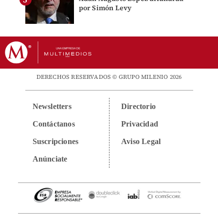
por Simón Levy
DERECHOS RESERVADOS © GRUPO MILENIO 2026
Newsletters
Directorio
Contáctanos
Privacidad
Suscripciones
Aviso Legal
Anúnciate