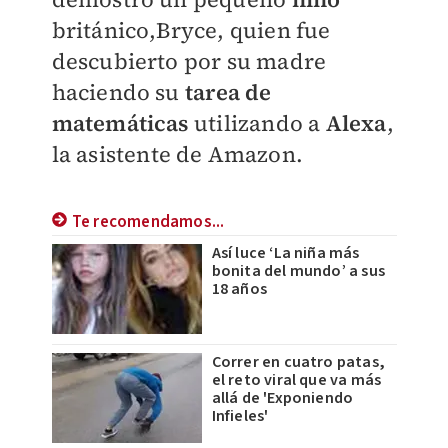
británico,Bryce, quien fue
descubierto por su madre
haciendo su
tarea de
matemáticas
utilizando a
Alexa
,
la asistente de Amazon.
Te recomendamos...
Así luce ‘La niña más
bonita del mundo’ a sus
18 años
Correr en cuatro patas,
el reto viral que va más
allá de 'Exponiendo
Infieles'