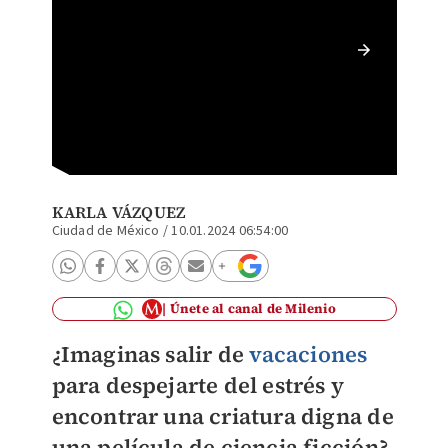
Encuent
KARLA VÁZQUEZ
Ciudad de México
/
10.01.2024 06:54:00
Únete al canal de Milenio
¿Imaginas salir de
vacaciones
para despejarte del estrés y
encontrar una criatura digna de
una película de ciencia ficción?