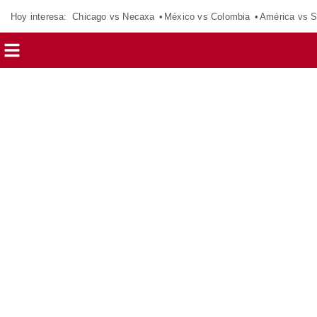
Hoy interesa:
Chicago vs Necaxa
México vs Colombia
América vs S