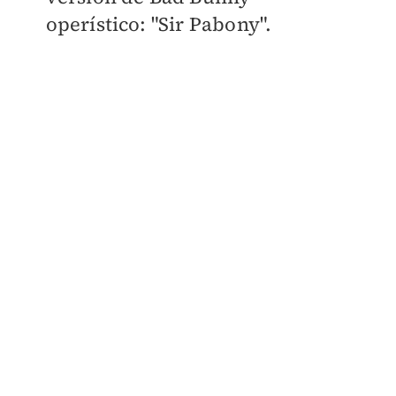
operístico: "Sir Pabony".