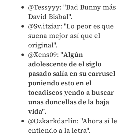
@Tessyyy: "B
ad Bunny más
David Bisbal".
@Sv.itziar: "L
o peor es que
suena mejor así que el
original".
@Xens09: "
Algún
adolescente de el siglo
pasado salía en su carrusel
poniendo esto en el
tocadiscos yendo a buscar
unas doncellas de la baja
vida".
@Ozkarkdarlin: "A
hora sí le
entiendo a la letra".