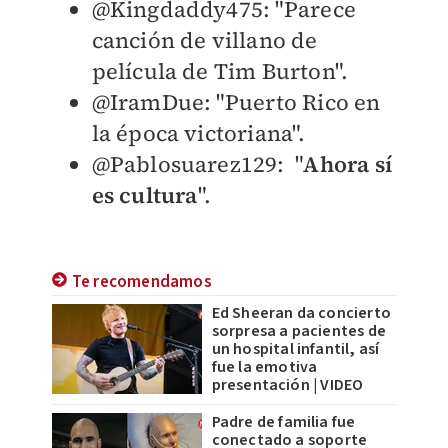
@Kingdaddy475: "P
arece
canción de villano de
película de Tim Burton".
@IramDue: "
Puerto Rico en
la época victoriana".
@Pablosuarez129: "
A
hora sí
es cultura
".
Te recomendamos
Ed Sheeran da concierto
sorpresa a pacientes de
un hospital infantil, así
fue la emotiva
presentación | VIDEO
Padre de familia fue
conectado a soporte