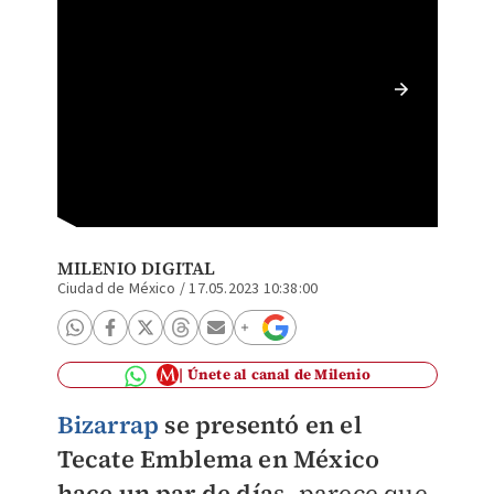
Shakira
Guinne
MILENIO DIGITAL
Ciudad de México
/
17.05.2023 10:38:00
Únete al canal de Milenio
Bizarrap
se presentó en el
Tecate Emblema en México
hace un par de día
s, parece que