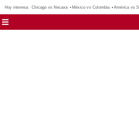
Hoy interesa:
Chicago vs Necaxa
México vs Colombia
América vs S