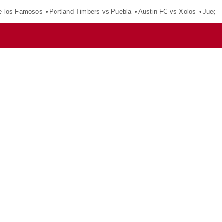
e los Famosos
Portland Timbers vs Puebla
Austin FC vs Xolos
Juego