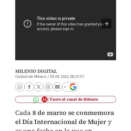
Esta ca
MILENIO DIGITAL
Ciudad de México
/
05.03.2022 08:15:57
Únete al canal de Milenio
Cada
8 de marzo se conmemora
el Día Internacional de Mujer
y
es una fecha en la que en