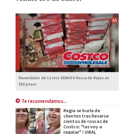
Revendedor de Costco REMATA Rosca de Reyes en
550 pesos
Te recomendamos...
Regia se burla de
clientes tras llevarse
cientos de roscas de
Costco: "las voy a
regalar" | VIRAL