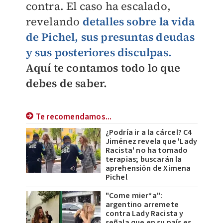
contra. El caso ha escalado,
revelando
detalles sobre la vida
de Pichel, sus presuntas deudas
y sus posteriores disculpas.
Aquí te contamos todo lo que
debes de saber.
Te recomendamos...
¿Podría ir a la cárcel? C4
Jiménez revela que 'Lady
Racista' no ha tomado
terapias; buscarán la
aprehensión de Ximena
Pichel
"Come mier*a":
argentino arremete
contra Lady Racista y
señala que en su país es