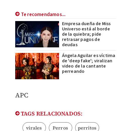
Te recomendamos...
Empresa dueña de Miss
Universo está al borde
de la quiebra; pide
retrasar pagos de
deudas
Ángela Aguilar es víctima
de 'deep fake'; viralizan
video de la cantante
perreando
APC
TAGS RELACIONADOS:
virales
Perros
perritos