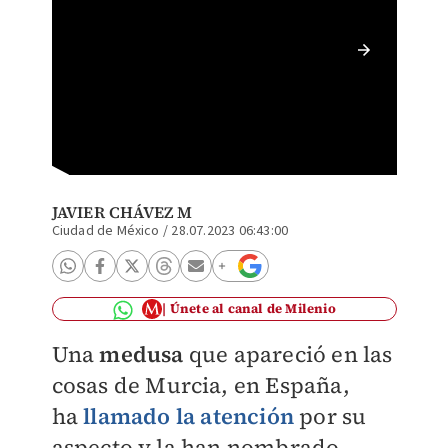
Encuent
ESPECI
JAVIER CHÁVEZ M
Ciudad de México
/
28.07.2023 06:43:00
Únete al canal de Milenio
Una
medusa
que apareció en las
cosas de Murcia, en España,
ha
llamado la atención
por su
aspecto y la han nombrado